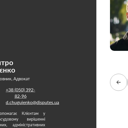
тро
єнко
овник, Адвокат
+38 (050) 392-
82-96
d.chuguienko@disputes.ua
опомагає Клієнтам у
удовому вирішенні
них, адміністративних