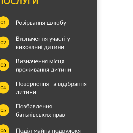
ПОСЛУГИ
Розірвання шлюбу
01
Визначення участі у
02
вихованні дитини
Визначення місця
03
проживання дитини
Повернення та відібрання
04
дитини
Позбавлення
05
батьківських прав
Поділ майна подружжя
06