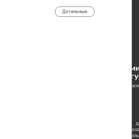
Детальніше
Дми
Чугу
Керуючий-Засн
Керує Disputes та д
судовому та позас
господарських, цивіль