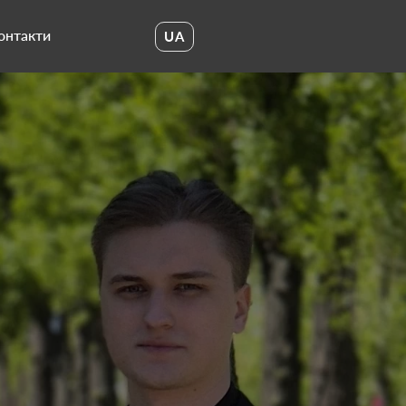
онтакти
UA
UA
EN