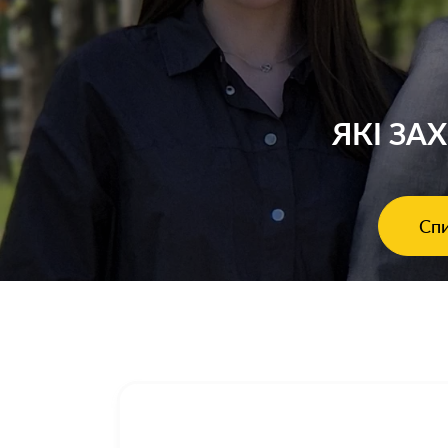
ЯКІ ЗА
Спи