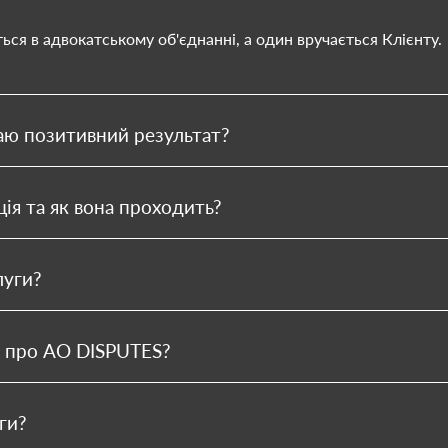
ся в адвокатському об'єднанні, а один вручається Клієнту.
аю позитивний результат?
я та як вона проходить?
луги?
 про АО DISPUTES?
ги?