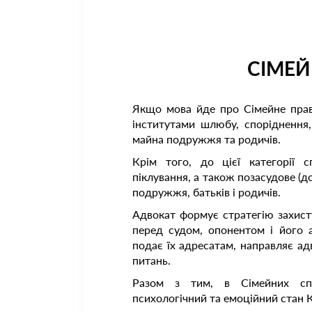
СІМЕЙ
Якщо мова йде про Сімейне право
інститутами шлюбу, споріднення, 
майна подружжя та родичів.
Крім того, до цієї категорії 
піклування, а також позасудове (д
подружжя, батьків і родичів.
Адвокат формує стратегію захисту
перед судом, опонентом і його а
подає їх адресатам, направляє адв
питань.
Разом з тим, в Сімейних сп
психологічний та емоційний стан К