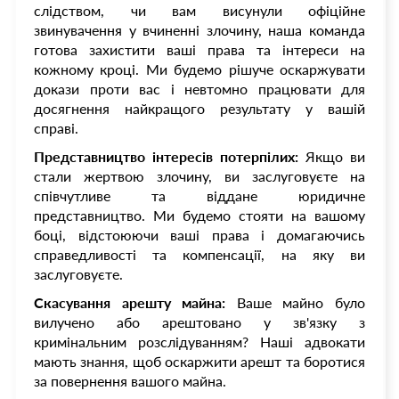
слідством, чи вам висунули офіційне
звинувачення у вчиненні злочину, наша команда
готова захистити ваші права та інтереси на
кожному кроці. Ми будемо рішуче оскаржувати
докази проти вас і невтомно працювати для
досягнення найкращого результату у вашій
справі.
Представництво інтересів потерпілих:
Якщо ви
стали жертвою злочину, ви заслуговуєте на
співчутливе та віддане юридичне
представництво. Ми будемо стояти на вашому
боці, відстоюючи ваші права і домагаючись
справедливості та компенсації, на яку ви
заслуговуєте.
Скасування арешту майна:
Ваше майно було
вилучено або арештовано у зв'язку з
кримінальним розслідуванням? Наші адвокати
мають знання, щоб оскаржити арешт та боротися
за повернення вашого майна.