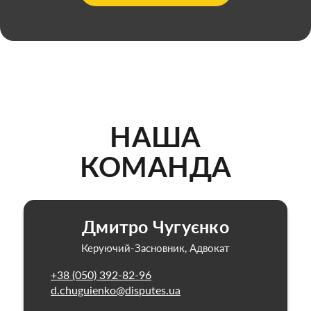
НАША
КОМАНДА
Дмитро Чугуєнко
Керуючий-Засновник, Адвокат
+38 (050) 392-82-96
d.chuguienko@disputes.ua