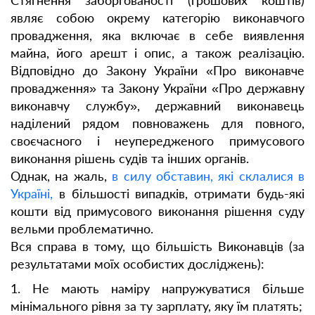
Стягнення заборгованості (грошових коштів)
являє собою окрему категорію виконавчого
провадження, яка включає в себе виявлення
майна, його арешт і опис, а також реалізацію.
Відповідно до Закону України «Про виконавче
провадження» та Закону України «Про державну
виконавчу службу», державний виконавець
наділений рядом повноважень для повного,
своєчасного і неупередженого примусового
виконання рішень судів та інших органів.
Однак, на жаль,
в силу обставин, які склалися в
Україні,
в більшості випадків, отримати будь-які
кошти від примусового виконання рішення суду
вельми проблематично.
Вся справа в тому, що більшість Виконавців (за
результатами моїх особистих досліджень):
1. Не мають наміру напружуватися більше
мінімального рівня за ту зарплату, яку їм платять;