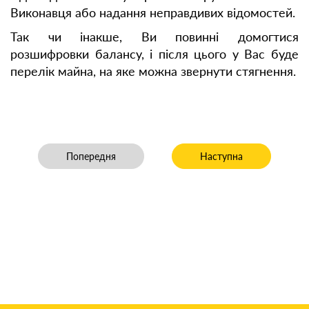
Виконавця або надання неправдивих відомостей.
Так чи інакше, Ви повинні домогтися
розшифровки балансу, і після цього у Вас буде
перелік майна, на яке можна звернути стягнення.
Попередня стаття: Виявлення майна Боржника-Фізично
Наступна стаття: Викон
Попередня
Наступна