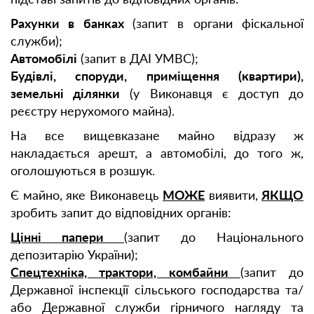
Рахунки в банках
(запит в органи фіскальної
служби);
Автомобілі
(запит в ДАІ УМВС);
Будівлі, споруди, приміщення (квартири),
земельні ділянки
(у Виконавця є доступ до
реєстру нерухомого майна).
На все вищевказане майно відразу ж
накладається арешт, а автомобілі, до того ж,
оголошуються в розшук.
Є майно, яке Виконавець
МОЖЕ
виявити,
ЯКЩО
зробить запит до відповідних органів:
Цінні папери
(запит до Національного
депозитарію України);
Спецтехніка, трактори, комбайни
(запит до
Державної інспекції сільського господарства та/
або Державної служби гірничого нагляду та