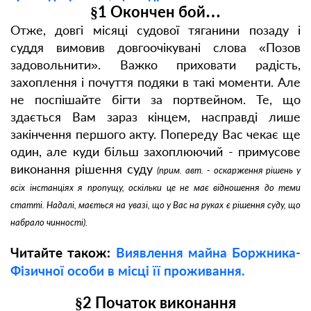
§1 Окончен бой…
Отже, довгі місяці судової тяганини позаду і
суддя вимовив довгоочікувані слова «Позов
задовольнити». Важко приховати радість,
захоплення і почуття подяки в такі моменти. Але
не поспішайте бігти за портвейном. Те, що
здається Вам зараз кінцем, насправді лише
закінчення першого акту. Попереду Вас чекає ще
один, але куди більш захоплюючий - примусове
виконання рішення суду
(прим. авт. - оскарження рішень у
всіх інстанціях я пропущу, оскільки це не має відношення до теми
статті. Надалі, мається на увазі, що у Вас на руках є
рішення суду, що
набрало чинності
).
Читайте також:
Виявлення майна Боржника-
Фізичної особи в місці її проживання.
§2 Початок виконання