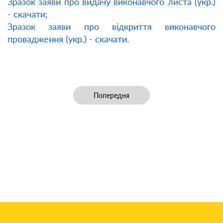
Зразок заяви про видачу виконавчого листа (укр.)
- скачати;
Зразок заяви про відкриття виконавчого
провадження (укр.) - скачати.
Попередня стаття: Виявлення майна Б
Попередня