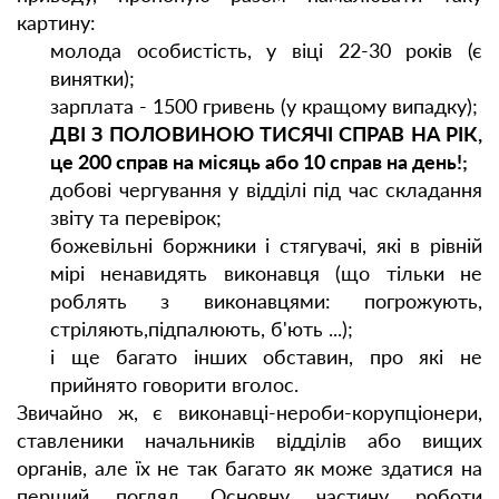
картину:
молода особистість, у віці 22-30 років (є
винятки);
зарплата - 1500 гривень (у кращому випадку);
ДВІ З ПОЛОВИНОЮ ТИСЯЧІ СПРАВ НА РІК,
це 200 справ на місяць або 10 справ на день!;
добові чергування у відділі під час складання
звіту та перевірок;
божевільні боржники і стягувачі, які в рівній
мірі ненавидять виконавця (що тільки не
роблять з виконавцями: погрожують,
стріляють,
підпалюють, б'ють ...);
і ще багато інших обставин, про які не
прийнято говорити вголос.
Звичайно ж, є виконавці-нероби-корупціонери,
ставленики начальників відділів або вищих
органів, але їх не так багато як може здатися на
перший погляд. Основну частину роботи