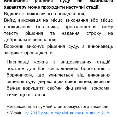
Виконання рішення суду не
майнового
характеру
може
проходити наступні стадії:
Відкриття виконавчого провадження;
Виїзд виконавця на місце виконання або місце
проживання боржника; проголошення йому
тексту рішення та надання строку на
добровільне виконання;
Боржник виконує рішення суду, а виконавець
закриває провадження.
Насправді кожна з вищевказаних стадій
постане для Вас виснажливою боротьбою з
боржником, що ухиляється від виконання
рішення суду; державним виконавцем, який не
бажає ворушити своїми кінцівками, зокрема,
тими, що в голові.
Незважаючи на сумний стан примусового виконання
в Україні
(у 2015 році в Україні виконано лише 2,1%