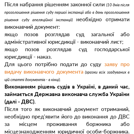
Після набрання рішенням законної сили
(10 днів після
проголошення рішення суду першої інстанції або в день проголошення
необхідно отримати
рішення суду апеляційної інстанції)
виконавчий документ:
якщо позов розглядав суд загальної або
адміністративної юрисдикції - виконавчий лист;
якщо позов розглядав суд господарської
юрисдикції - наказ.
Для цього потрібно подати до суду
заяву про
видачу виконавчого документа
(зразки всіх згадуваних в
цій статті документів - в кінці).
Виконанням рішень судів в Україні, в даний час,
займається Державна виконавча служба України
(далі - ДВС).
Після того як виконавчий документ отриманий,
необхідно пред'явити його до виконання до ДВС
за місцем проживання боржника або
місцезнаходженням юридичної особи-боржника.