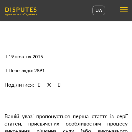
UA
UA
EN
19 жовтня 2015
Перегляди: 2891
Поділитися:
Вашій увазі пропонується перша стаття із серії
статей, присвячених особливостям процесу
виконання рішення суду (або виконавчого