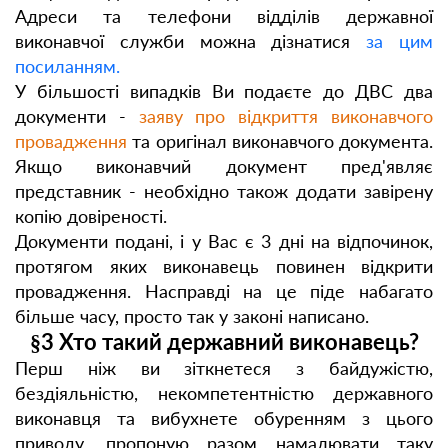
Адреси та телефони відділів державної
виконавчої служби можна дізнатися
за цим
посиланням.
У більшості випадків Ви подаєте до ДВС два
документи -
заяву про відкриття виконавчого
провадження
та оригінал виконавчого документа.
Якщо виконавчий документ пред'являє
представник - необхідно також додати завірену
копію довіреності.
Документи подані, і у Вас є 3 дні на відпочинок,
протягом яких виконавець повинен відкрити
провадження. Насправді на це піде набагато
більше часу, просто так у законі написано.
§3 Хто такий державний виконавець?
Перш ніж ви зіткнетеся з байдужістю,
бездіяльністю, некомпетентністю державного
виконавця та вибухнете обуренням з цього
приводу, пропоную разом намалювати таку