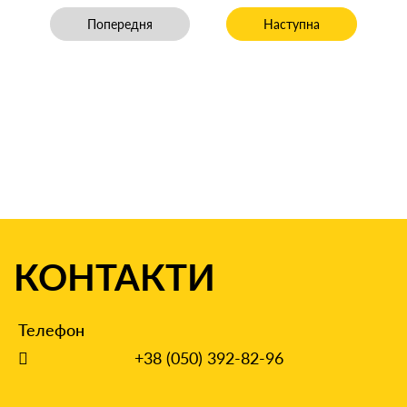
Попередня стаття: Як скасувати постанову слідчого п
Наступна стаття: Якщо п
Попередня
Наступна
КОНТАКТИ
Телефон
+38 (050) 392-82-96