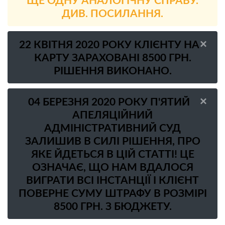
ЩЕ ОДНУ АНАЛОГІЧНУ СПРАВУ.
ДИВ. ПОСИЛАННЯ.
×
22 КВІТНЯ 2020 РОКУ КЛІЄНТУ НА
КАРТУ ЗАРАХОВАНІ 8500 ГРН.
РІШЕННЯ ВИКОНАНО.
×
04 БЕРЕЗНЯ 2020 РОКУ П'ЯТИЙ
АПЕЛЯЦІЙНИЙ
АДМІНІСТРАТИВНИЙ СУД
ЗАЛИШИВ В СИЛІ РІШЕННЯ, ПРО
ЯКЕ ЙДЕТЬСЯ В ЦІЙ СТАТТІ! ЦЕ
ОЗНАЧАЄ, ЩО НАМ ВДАЛОСЯ
ВИГРАТИ ВСІ ІНСТАНЦІЇ І КЛІЄНТ
ПОВЕРНЕ СУМУ ШТРАФУ В РОЗМІРІ
8500 ГРН. З БЮДЖЕТУ.