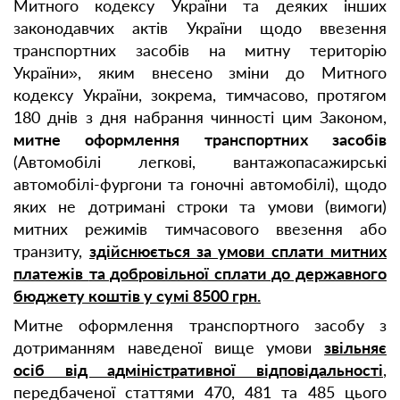
Митного кодексу України та деяких інших
законодавчих актів України щодо ввезення
транспортних засобів на митну територію
України», яким внесено зміни до Митного
кодексу України, зокрема, тимчасово, протягом
180 днів з дня набрання чинності цим Законом,
митне оформлення транспортних засобів
(Автомобiлi легковi, вантажопасажирськi
автомобiлi-фургони та гоночнi автомобiлi), щодо
яких не дотримані строки та умови (вимоги)
митних режимів тимчасового ввезення або
транзиту,
здійснюється за умови сплати митних
платежів
та добровільної сплати до державного
бюджету коштів у сумі 8500 грн.
Митне оформлення транспортного засобу з
дотриманням наведеної вище умови
звільняє
осіб від адміністративної відповідальності
,
передбаченої статтями 470, 481 та 485 цього