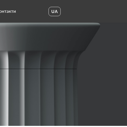
онтакти
UA
UA
EN