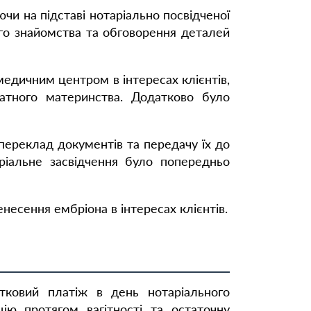
и на підставі нотаріально посвідченої
того знайомства та обговорення деталей
медичним центром в інтересах клієнтів,
гатного материнства. Додатково було
 переклад документів та передачу їх до
ріальне засвідчення було попередньо
есення ембріона в інтересах клієнтів.
тковий платіж в день нотаріального
ію протягом вагітності та остаточну