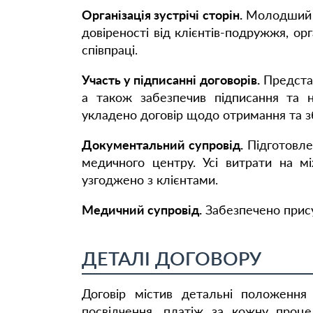
Організація зустрічі сторін.
Молодший па
довіреності від клієнтів-подружжя, ор
співпраці.
Участь у підписанні договорів.
Представ
а також забезпечив підписання та н
укладено договір щодо отримання та зб
Документальний супровід.
Підготовлен
медичного центру. Усі витрати на м
узгоджено з клієнтами.
Медичний супровід.
Забезпечено прису
ДЕТАЛІ ДОГОВОРУ
Договір містив детальні положення
посвідчення, платіж за кожну проце