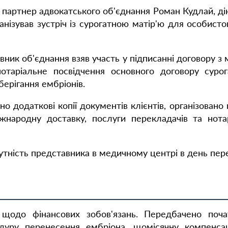
ртнер адвокатського об'єднання Роман Кудлай, діюч
ганізував зустріч із сурогатною матір'ю для особис
ник об'єднання взяв участь у підписанні договору з 
отаріальне посвідчення основного договору суро
ерігання ембріонів.
о додаткові копії документів клієнтів, організовано
іжнародну доставку, послуги перекладачів та нота
тність представника в медичному центрі в день перен
 щодо фінансових зобов'язань. Передбачено поча
дуру перенесення ембріона, щомісячну компенсац