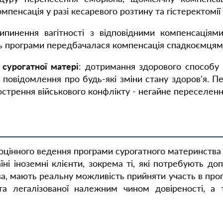
пенсація у разі кесаревого розтину та гістеректомі
рипинення вагітності з відповідними компенсаціям
нь програми передбачалася компенсація спадкоємцям
 сурогатної матері
: дотримання здорового способу
е повідомлення про будь-які зміни стану здоров'я. 
агострення військового конфлікту - негайне переселен
цінного ведення програми сурогатного материнства
їні іноземні клієнти, зокрема ті, які потребують д
а, мають реальну можливість прийняти участь в прог
та легалізованої належним чином довіреності, а 