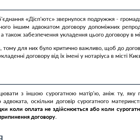
об'єднання «Дісп'ютс» звернулося подружжя - громадя
деного іншим адвокатом договору допоміжних репрод
 а також забезпечення укладення цього договору в міс
 тому для них було критично важливо, щоб до догово
ладенні договору від їх імені у нотаріуса в місті Києв
вати з іншою сурогатною матір'ю, аніж ту, яку п
 адвоката, оскільки договір сурогатного материнст
дки коли оплата не здійснюється або коли сурогат
припинення договору
.
Я