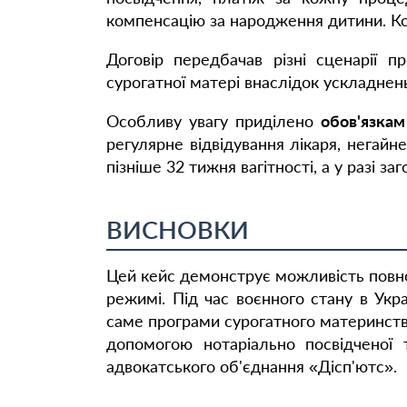
компенсацію за народження дитини. Ком
Договір передбачав різні сценарії п
сурогатної матері внаслідок ускладне
Особливу увагу приділено
обов'язкам
регулярне відвідування лікаря, негайн
пізніше 32 тижня вагітності, а у разі з
ВИСНОВКИ
Цей кейс демонструє можливість повно
режимі. Під час воєнного стану в Укра
саме програми сурогатного материнств
допомогою нотаріально посвідченої 
адвокатського об'єднання «Дісп'ютс».