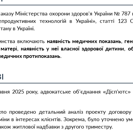
Наказу Міністерства охорони здоров'я України № 787 
продуктивних технологій в Україні», статті 123 
тану в Україні.
ринства включають
наявність медичних показань
,
ге
 матері
,
наявність у неї власної здорової дитини
,
о
 медичних протипоказань
.
І
авня 2025 року, адвокатське об'єднання «Дісп'ютс»
ло проведено детальний аналіз проекту договору 
іни в інтересах клієнтів. Зокрема, було уточнено ум
акож житлової надбавки з другого триместру.