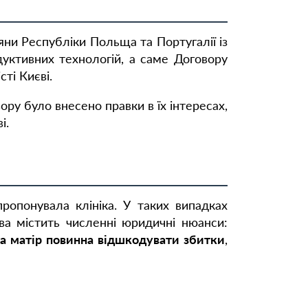
ни Республіки Польща та Португалії із
уктивних технологій, а саме Договору
ті Києві.
ру було внесено правки в їх інтересах,
і.
ропонувала клініка. У таких випадках
ва містить численні юридичні нюанси:
на матір повинна відшкодувати збитки
,