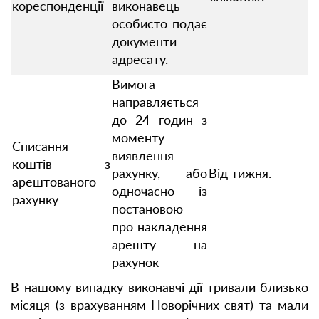
кореспонденції
виконавець
особисто подає
документи
адресату.
Вимога
направляється
до 24 годин з
моменту
Списання
виявлення
коштів з
рахунку, або
Від тижня.
арештованого
одночасно із
рахунку
постановою
про накладення
арешту на
рахунок
В нашому випадку виконавчі дії тривали близько
місяця (з врахуванням Новорічних свят) та мали