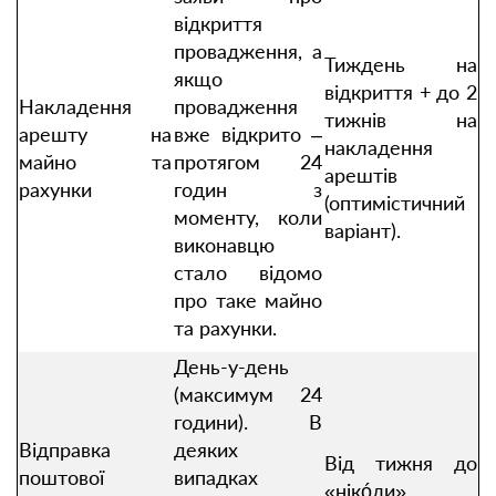
відкриття
провадження, а
Тиждень на
якщо
відкриття + до 2
Накладення
провадження
тижнів на
арешту на
вже відкрито –
накладення
майно та
протягом 24
арештів
рахунки
годин з
(оптимістичний
моменту, коли
варіант).
виконавцю
стало відомо
про таке майно
та рахунки.
День-у-день
(максимум 24
години). В
Відправка
деяких
Від тижня до
поштової
випадках
«нікóли».