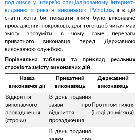
поділився у інтерв’ю спеціалізованому інтернет-
виданню «приватні виконавці» PV.net.ua
, а в цій
статті хотів би показати яким було виконавче
провадження покроково, для того щоб читач мав
змогу зрозуміти, в чому саме переваги
приватного виконавця перед Державною
виконавчою службою.
Порівняльна таблиця та приклад реальних
строків та змісту виконавчих дій.
Назва
Приватний
Державний
виконавчої дії
виконавець
виконавець
Відкриття
В день подання
виконавчого
заяви про
Протягом тижня
провадження
відкриття
(іноді до місяця)
(строки)
провадження
В день подання
заяви про