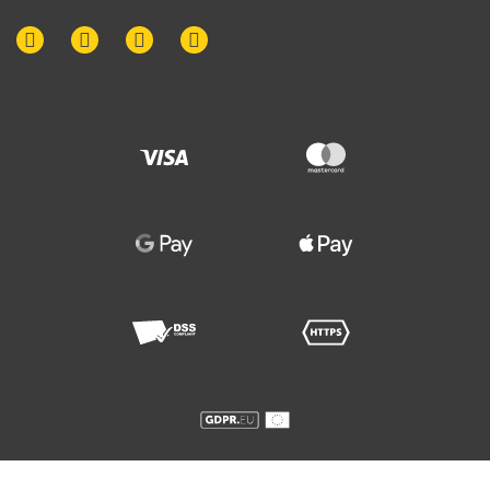
© 2015-
2026
. Адвокатське об'єднання "Дісп'ютс". Всі права захищені.
Будь-яке копіювання допускається лише за письмовою згодою автора.