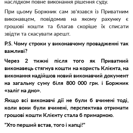
наслідком повне виконання рішення суду.
При цьому Боржник сам зв’язався із Приватним
виконавцем, повідомив на якому рахунку є
грошові кошти та благав скоріше їх списати
звідти та скасувати арешт.
P
.
S
. Чому строки у викона
вчому провадженні так
важливі?
Через 2 тижні після того як Приватний
виконавець стягнув кошти на користь Клієнта, на
виконання надійшов новий виконавчий документ
на загальну суму біля 800 000 грн. і Боржник
«заліг на дно».
Якщо всі виконавчі дії не були б вчинені тоді,
коли вони були вчинені, перспектива отримати
грошові кошти Клієнту стала б примарною.
"Хто перший встав, того і капці!"