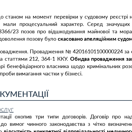
що станом на момент перевірки у судовому реєстрі 
 мали процесуальний характер. Серед значущих 
13366/23 позов про відшкодування майнової та мо
адоволення позову було
скасовано апеляційним судо
провадження. Провадження № 42016101100000224 за ст
 статтями 212, 364-1 ККУ.
Обидва провадження зак
і бенефіціарного власника щодо кримінальних розслі
проби вимагання частки у бізнесі.
КУМЕНТАЦІЇ
ослуг
тації охопив три типи договорів. Договір про на
 до вимог чинного законодавства з чітко визначе
но
відсутність конкретної відповідальності медично