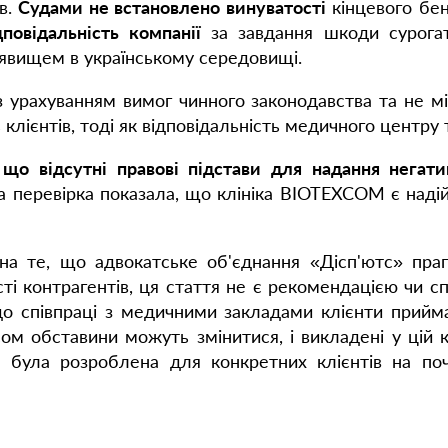
в.
Судами не встановлено винуватості
кінцевого бен
повідальність компанії
за завдання шкоди сурогат
 явищем в українському середовищі.
 з урахуванням вимог чинного законодавства та не м
клієнтів, тоді як відповідальність медичного центру 
 що відсутні правові підстави для надання негат
 перевірка показала, що клініка BIOTEXCOM є наді
а те, що адвокатське об'єднання «Дісп'ютс» пра
ості контрагентів, ця стаття не є рекомендацією чи 
одо співпраці з медичними закладами клієнти прий
сом обставини можуть змінитися, і викладені у цій 
я була розроблена для конкретних клієнтів на поч