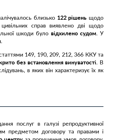
налічувалось близько
122 рішень
щодо
цивільних справ виявлено дві щодо
ральної шкоди було
відхилено судом
. У
м
.
аттями 149, 190, 209, 212, 366 ККУ та
рито без встановлення винуватості
. В
дувань, в яких він характеризує їх як
дання послуг в галузі репродуктивної
ним предметом договору та правами і
го центру
за порушення умов договору,