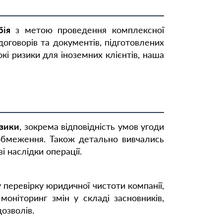
бія
з метою проведення комплексної
оговорів та документів, підготовлених
і ризики для іноземних клієнтів, наша
изики
, зокрема відповідність умов угоди
і обмеження. Також детально вивчались
 наслідки операції.
 перевірку юридичної чистоти компанії,
моніторинг змін у складі засновників,
дозволів.