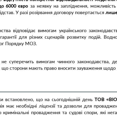
до 6000 євро
за неявку на запліднення, можливість
дстав. У разі розірвання договору повертається
лише
нства відповідає вимогам українського законодавст
 гарантії для різних сценаріїв розвитку подій. Вод
мог Порядку МОЗ.
 не суперечить вимогам чинного законодавства, дет
о, що сторони мають право вносити зауваження щодо 
ки встановлено, що на сьогоднішній день
ТОВ «ВІО
нія має необхідні ліцензії та дозволи для провадже
ро кримінальні провадження та судові спори, які нег