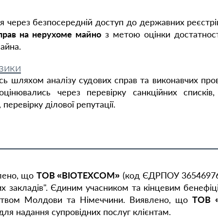
я через безпосередній доступ до державних реєстрі
прав на нерухоме майно
з метою оцінки достатності
айна.
изики
ась шляхом аналізу судових справ та виконавчих про
цінювались через перевірку санкційних списків, 
 перевірку ділової репутації.
лено, що
ТОВ «ВІОТЕХСОМ»
(код ЄДРПОУ 36546976
них закладів". Єдиним учасником та кінцевим бенефі
ством Молдови та Німеччини. Виявлено, що
ТОВ 
 для надання супровідних послуг клієнтам.