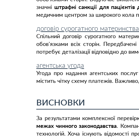
значні
штрафні санкції для пацієнтів 
медичним центром за широкого кола пі
договір сурогатного материнства
Спільний договір сурогатного матери
обов'язками всіх сторін. Передбачені
потребує деталізації відповідно до ви
агентська угода
Угода про надання агентських послуг
містить чітку схему платежів. Важлив
ВИСНОВКИ
За результатами комплексної перевір
межах чинного законодавства
. Компа
технологій. Хоча існують відомості п