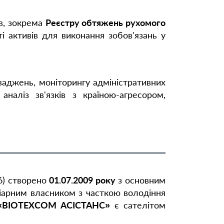
в, зокрема
Реєстру обтяжень рухомого
 активів для виконання зобов'язань у
ваджень, моніторингу адміністративних
аналіз зв'язків з країною-агресором,
) створено
01.07.2009 року
з основним
ціарним власником з часткою володіння
«ВІОТЕХСОМ АСІСТАНС»
є сателітом