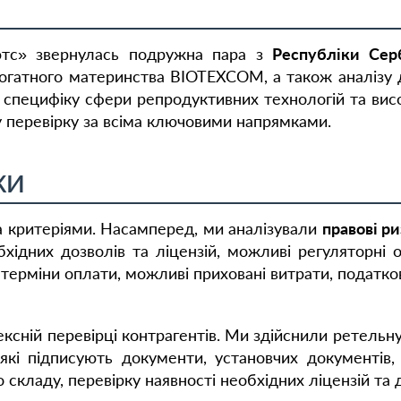
'ютс» звернулась подружна пара з
Республіки Сер
урогатного материнства BIOTEXCOM, а також аналізу д
 специфіку сфери репродуктивних технологій та висок
 перевірку за всіма ключовими напрямками.
КИ
а критеріями. Насамперед, ми аналізували
правові р
бхідних дозволів та ліцензій, можливі регуляторн
терміни оплати, можливі приховані витрати, податкові
сній перевірці контрагентів. Ми здійснили ретельну
кі підписують документи, установчих документів, 
 складу, перевірку наявності необхідних ліцензій та 