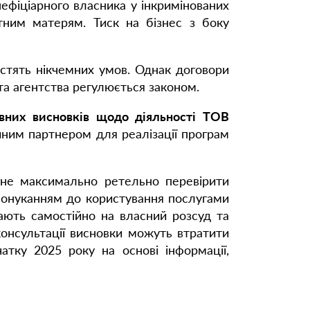
ефіціарного власника у інкримінованих
ним матерям. Тиск на бізнес з боку
істять нікчемних умов. Однак договори
та агентства регулюється законом.
ивних висновків щодо діяльності ТОВ
йним партнером для реалізації програм
гне максимально ретельно перевірити
спонуканням до користування послугами
мають самостійно на власний розсуд та
консультації висновки можуть втратити
атку 2025 року на основі інформації,