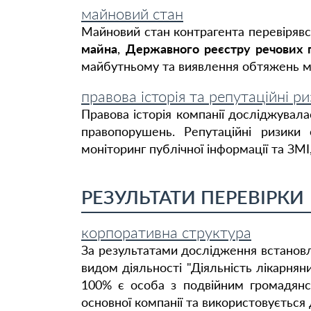
майновий стан
Майновий стан контрагента перевірявс
майна
,
Державного реєстру речових 
майбутньому та виявлення обтяжень м
правова історія та репутаційні р
Правова історія компанії досліджувал
правопорушень. Репутаційні ризики о
моніторинг публічної інформації та ЗМІ,
РЕЗУЛЬТАТИ ПЕРЕВІРКИ
корпоративна структура
За результатами дослідження встанов
видом діяльності "Діяльність лікарня
100% є особа з подвійним громадян
основної компанії та використовується