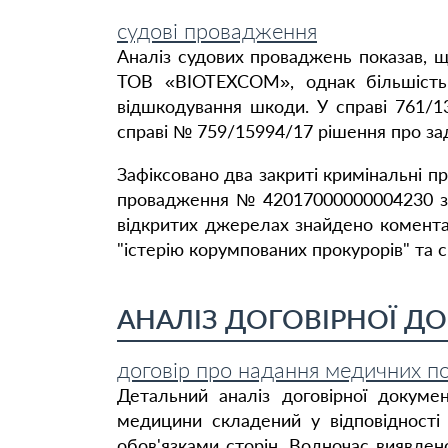
судові провадження
Аналіз судових проваджень показав, 
ТОВ «ВІОТЕХСОМ», однак більшість
відшкодування шкоди. У справі 761/
справі № 759/15994/17 рішення про з
Зафіксовано два закриті кримінальні 
провадження № 42017000000004230 за
відкритих джерелах знайдено коментар
"істерію корумпованих прокурорів" та с
АНАЛІЗ ДОГОВІРНОЇ ДО
договір про надання медичних п
Детальний аналіз договірної докумен
медицини складений у відповідності
обов'язками сторін. Водночас виявле