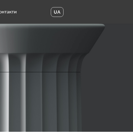
онтакти
UA
UA
EN