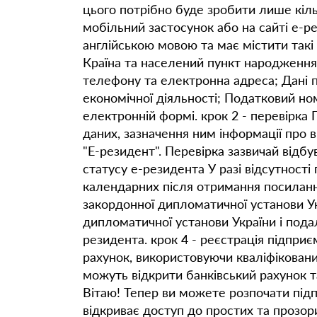
цього потрібно буде зробити лише кіль
мобільний застосунок або на сайті е-рез
англійською мовою та має містити такі в
Країна та населений пункт народженн
телефону та електронна адреса; Дані па
економічної діяльності; Податковий ном
електронній формі. крок 2 - перевірка
даних, зазначення ним інформації про в
"Е-резидент". Перевірка зазвичай відб
статусу е-резидента У разі відсутност
календарних після отримання посиланн
закордонної дипломатичної установи Ук
дипломатичної установи України і пода
резидента. крок 4 - реєстрація підпри
рахунок, використовуючи кваліфіковани
можуть відкрити банківський рахунок та
Вітаю! Тепер ви можете розпочати підп
відкриває доступ до простих та прозор