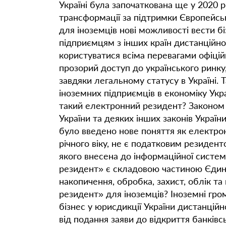
Україні була започаткована ще у 2020 р
трансформації за підтримки Європейськ
для іноземців нові можливості вести бі
підприємцям з інших країн дистанційно
користуватися всіма перевагами офіці
прозорий доступ до українського ринку,
завдяки легальному статусу в Україні.
іноземних підприємців в економіку Укр
такий електронний резидент? Законом 
України та деяких інших законів Украї
було введено нове поняття як електрон
річного віку, не є податковим резидент
якого внесена до інформаційної систе
резидент» є складовою частиною Єдино
накопичення, обробка, захист, облік т
резидент» для іноземців? Іноземні гро
бізнес у юрисдикції України дистанцій
від подання заяви до відкриття банків