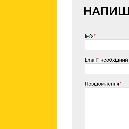
НАПИШ
Ім’я
*
Email
*
необхідний 
Повідомлення
*