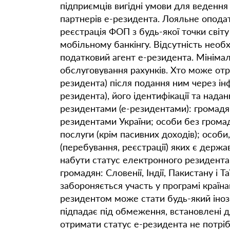
підприємців вигідні умови для ведення 
партнерів е-резидента. Лояльне опода
реєстрація ФОП з будь-якої точки світ
мобільному банкінгу. Відсутність необхі
податковий агент е-резидента. Мінімал
обслуговування рахунків. Хто може отр
резидента) після подання ним через ін
резидента), його ідентифікації та над
резидентами (е-резидентами): громадян
резидентами України; особи без громад
послуги (крім пасивних доходів); особ
(перебування, реєстрації) яких є держ
набути статус електронного резидента
громадян: Словенії, Індії, Пакистану і
забороняється участь у програмі краї
резидентом може стати будь-який іноз
підпадає під обмеження, встановлені 
отримати статус е-резидента не потрі