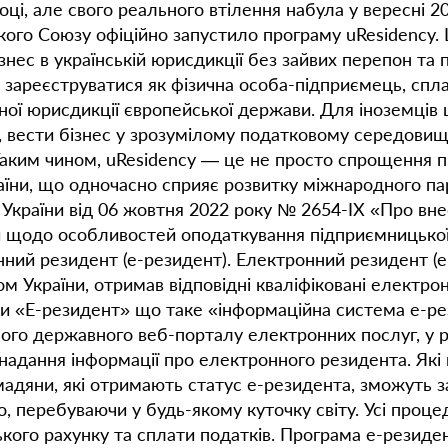
оці, але свого реального втілення набула у вересні 2
ого Союзу офіційно запустило програму uResidency. 
знес в українській юрисдикції без зайвих перепон та
 зареєструватися як фізична особа-підприємець, спл
йної юрисдикції європейської держави. Для іноземців
 вести бізнес у зрозумілому податковому середовищі 
 Таким чином, uResidency — це не просто спрощення п
аїни, що одночасно сприяє розвитку міжнародного па
України від 06 жовтня 2022 року № 2654-IX «Про вне
ни щодо особливостей оподаткування підприємницької
ний резидент (е-резидент). Електронний резидент (е-
ом України, отримав відповідні кваліфіковані електрон
ми «Е-резидент» що таке «інформаційна система е-р
го державного веб-порталу електронних послуг, у ра
а надання інформації про електронного резидента. Які
мадяни, які отримають статус е-резидента, зможуть 
но, перебуваючи у будь-якому куточку світу. Усі про
ського рахунку та сплати податків. Програма е-резид