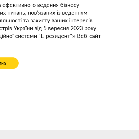
а ефективного ведення бізнесу
х питань, пов'язаних із веденням
яльності та захисту ваших інтересів.
трів України від 5 вересня 2023 року
ційної системи "Е-резидент"» Веб-сайт
ості у випадку знаходження батька за межами України
на стаття: Cпір з агенцією сурогатного материнства: коли перегово
пна