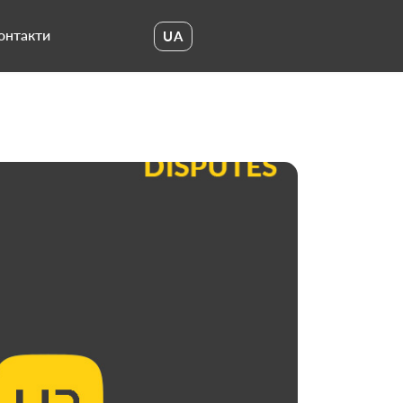
онтакти
UA
UA
EN