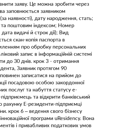
овнити заяву. Це можна зробити через
Заява заповнюється заявником
(за наявності), дату народження, стать;
ю та поштовим індексом; Номер
дата видачі й строк дії); Вид
ється скан-копія паспорта в
домленням про обробку персональних
бліковий запис в інформаційній системі
и до 30 днів. крок 3 - отримання
идента, Заявник протягом 90
 повинен записатися на прийом до
кації посадовою особою закордонної
их послуг та набуття статусу е-
-підприємець та відкрити банківський
го рахунку Е-резиденти-підприємці
ни. крок 6 – ведення свого бізнесу
інноваційної програми uResidency. Вона
ументів і привабливих податкових умов