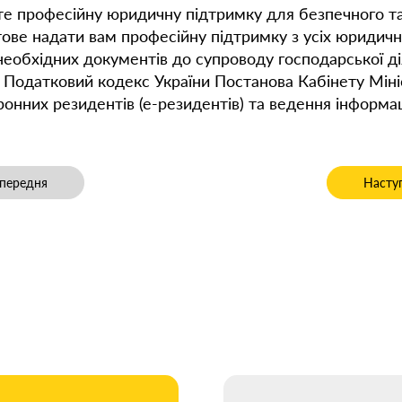
йте професійну юридичну підтримку для безпечного т
ове надати вам професійну підтримку з усіх юридични
 необхідних документів до супроводу господарської ді
Податковий кодекс України Постанова Кабінету Мініс
онних резидентів (е-резидентів) та ведення інформа
передня стаття: Визнання батьківства в судовому порядку: особлив
Наступ
передня
Насту