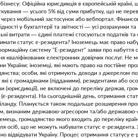
бізнесу: Офіційна юрисдикція в європейській країні, щ
ткування — усього 5% від суми прибутку, що не перев
у через мобільний застосунок або вебпортал. Фінанс
дності у бухгалтерії та звітності — усі розрахунки та
ьні витрати — єдині платежі стосуються податків та 
имати статус е-резидента? Іноземець має право набу
формаційну систему "Е-резидент" заяви про набуття 
ання кваліфікованих електронних довірчих послуг. Не
и України; іноземці, які мають право на постійне про
янства; особи, які отримують доходи з джерелом пох
и, які є громадянами (підданими), резидентами або о
ави (юрисдикції), не включені до переліку держав, г
 (е-резидента). На сьогоднішній день, отримання ст
 Таїланду. Планується також подальше розширення про
нам, визнаним державою-агресором та/або державою-
емець, громадянство якого входить до переліку краї
для осіб, що не можуть набувати статус е-резидента
бно відвідувати Україну. Процес отримання статусу 