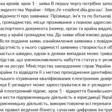
ка кроків. крок 1 - заява В першу чергу потрібно зап
идентства України - https://e-resident.diia.gov.ua/. 
ідомості про заявника: Прізвище, ім'я та по батькові 
я, громадянство, місце проживання з повною адресо
спортного документа (номер, орган та країна видачі, 
ер у країні громадянства. До заяви обов'язково дода
 Після подання заяви, ознайомлення заявника з пові
ідсутність у нього судимості заявнику створюється о
увається швидко, однак в деяких випадках може триват
і підстав, що унеможливлюють набуття статусу е-рез
я на ресурс Міністерства закордонних справ України
раїни та відвідати її з метою проходження ідентифі
льшого отримання кваліфікованих електронних довірч
ємця Е-резидент може зареєструватися як е-резидент
й електронний підпис. крок 5 - відкриття банківсько
 вести підприємницьку діяльність в юрисдикції Украї
риємницьку діяльність, використовуючи всі переваги 
их правил ведення бізнесу, сучасних цифрових інстр