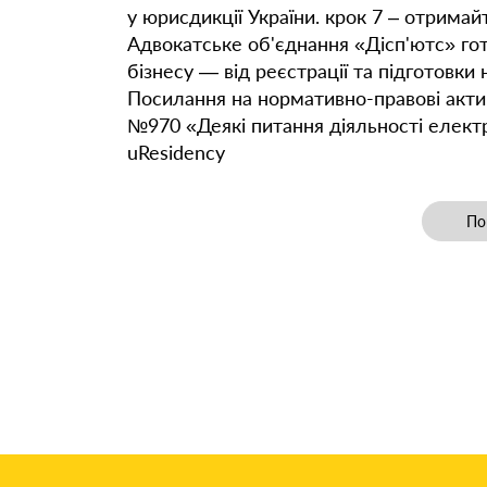
у юрисдикції України. крок 7 – отрима
Адвокатське об'єднання «Дісп'ютс» гот
бізнесу — від реєстрації та підготовки
Посилання на нормативно-правові акти 
№970 «Деякі питання діяльності електр
uResidency
По
По