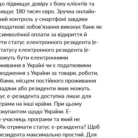
о підвищує довіру з боку клієнтів та
ищує 180 тисяч євро. Зручна онлайн-
овий контроль у смартфоні завдяки
 податкові зобов'язання виконує банк як
символічної оплати за відкриття й
ти статус електронного резидента (е-
статусу електронного резидента (е-
 можуть бути електронними
живання в Україні чи є податковими
одження з України за товари, роботи,
собами, місцем постійного проживання
ромадяни або резиденти яких можуть
атус е-резидента доступна лише для
грами на інші країни. При цьому
окупантом щодо України. Е-
н-учасниць програми та який не
. Як отримати статус е-резидента? Щоб
е-резидента максимально простий. Для