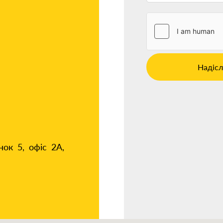
Надісл
нок 5, офіс 2А,