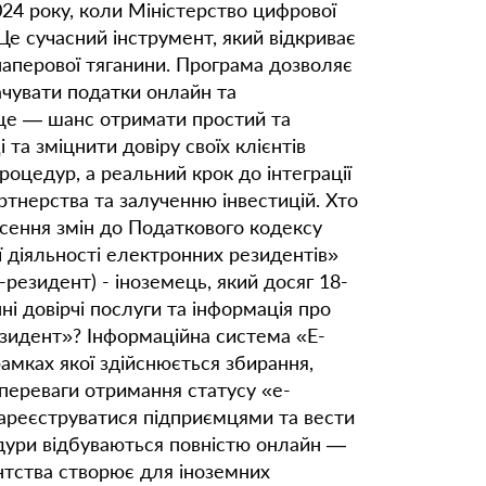
024 року, коли Міністерство цифрової
Це сучасний інструмент, який відкриває
 паперової тяганини. Програма дозволяє
ачувати податки онлайн та
 це — шанс отримати простий та
та зміцнити довіру своїх клієнтів
роцедур, а реальний крок до інтеграції
ртнерства та залученню інвестицій. Хто
сення змін до Податкового кодексу
 діяльності електронних резидентів»
резидент) - іноземець, який досяг 18-
ні довірчі послуги та інформація про
езидент»? Інформаційна система «Е-
мках якої здійснюється збирання,
 переваги отримання статусу «е-
зареєструватися підприємцями та вести
цедури відбуваються повністю онлайн —
ентства створює для іноземних