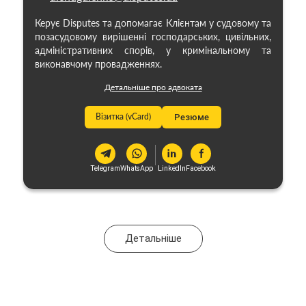
Керує Disputes та допомагає Клієнтам у судовому та
позасудовому вирішенні господарських, цивільних,
адміністративних спорів, у кримінальному та
виконавчому провадженнях.
Детальніше про адвоката
Візитка (vCard)
Резюме
Telegram
WhatsApp
LinkedIn
Facebook
Детальніше