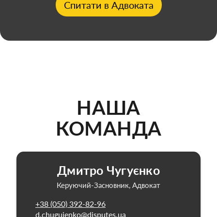
Спитати в Адвоката
НАША
КОМАНДА
Дмитро Чугуєнко
Керуючий-Засновник, Адвокат
+38 (050) 392-82-96
d.chuguienko@disputes.ua