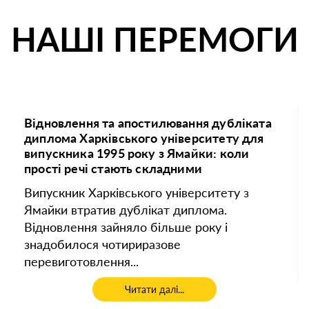
НАШІ ПЕРЕМОГИ
Як «Дісп'ютс» розблокували ліквідацію
підприємства, проти якого було подано
позов про стягнення заробітної плати
Колишній директор подав позов про
стягнення зарплати, щоб безстроково
заблокувати ліквідацію товариства.
Керуючий Дмитро Чугуєнко та молодший...
Читати далі...