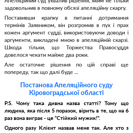
Апеляційний суд ухвалив рішення, яким не тільки
задовольнив в повному обсязі апеляційну скаргу.
Поставивши крапку в питанні дотримання
термінів Заявником, він розгромив в пух і прах
кожен аргумент судді, використовуючи доводи і
аргументи, викладені мною в апеляційній скарзі.
Шкода тільки, що Торжества Правосуддя
довелося чекати майже два роки.
Але остаточне рішення по цій справі ще
попереду, так що далі буде ...
Постанова Апеляційного суду
Кіровоградської області
P.S. Чому така дивна назва статті? Тому що
людина, яка після 5 поразок, вірить в те, що на 6
раз вона виграє - це "Стійкий мужик!".
Одного разу Клієнт назвав мене так. Але хто з