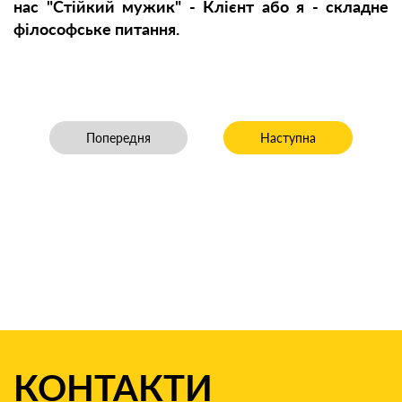
нас "Стійкий мужик" - Клієнт або я - складне
філософське питання.
Попередня стаття: Стягнення 80 000 грн. з комуналь
Наступна стаття: Оскар
Попередня
Наступна
КОНТАКТИ