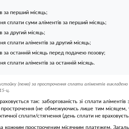
в за перший місяць;
ня сплати суми аліментів за перший місяць;
 за другий місяць;
ня сплати аліментів за другий місяць;
 за останній місяць перед подачею позову;
ня сплати аліментів за останній місяць.
устойку (пеню) за прострочення сплати аліментів викладено
15-ц.
аховується так: заборгованість зі сплати аліментів 
в прострочення (не обмежуючись лише тим місяцем, у
актичної сплати/стягнення (день сплати не враховуєть
за кожним простроченим місячним платежем. Загаль