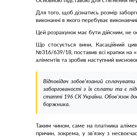
Основною підставою для стягнення неуст
Для того, щоб дізнатись розмір заборг
виконанні в якого перебуває виконавчи
Цей розрахунок має бути дійсним, не 
Що стосується вини, Касаційний цив
№316/639/18, поставив всі крапки на «
аліментів та зробив наступний висново
Відповідач зобов'язаний сплачуват
заборгованості з їх сплати та є пі
статті 196 СК України. Обов'язок до
боржника.
Таким чином, саме на платника алімен
причин, зокрема, у зв'язку з несвоє