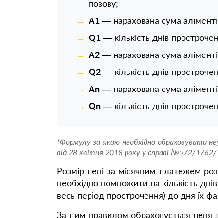
позову;
A1
— нарахована сума аліменті
Q1
— кількість днів прострочен
A2
— нарахована сума аліментів
Q2
— кількість днів прострочен
An
— нарахована сума аліментів
Qn
— кількість днів прострочен
*Формулу за якою необхідно обраховувати не
від 28 квітня 2018 року у справі №572/1762/
Розмір пені за місячним платежем розр
необхідно помножити на кількість дні
весь період прострочення) до дня їх ф
За цим правилом обраховується пеня 