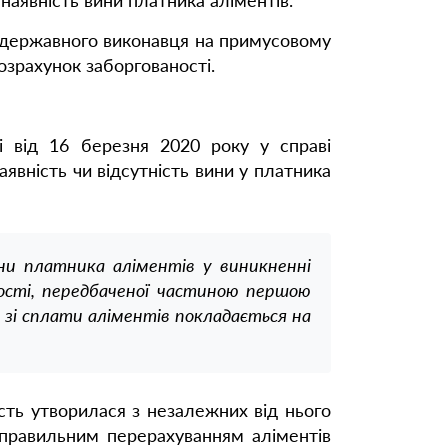
наявність вини платника аліментів.
до державного виконавця на примусовому
озрахунок заборгованості.
і від 16 березня 2020 року у справі
явність чи відсутність вини у платника
ини платника аліментів у виникненні
ьності, передбаченої частиною першою
 зі сплати аліментів покладається на
сть утворилася з незалежних від нього
еправильним перерахуванням аліментів