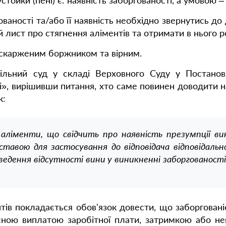
ойки (пені) є: наявність заборгованості, а умовою – 
ованості та/або її наявність необхідно звернутись 
й лист про стягнення аліментів та отримати в нього р
оскарженим боржником та вірним.
ільний суд у складі Верховного Суду у Постанов
і», вирішивши питання, хто саме повинен доводити на
к:
и аліменти, що свідчить про наявність презумпції в
дставою для застосування до відповідача відповідал
ведення відсутності вини у виникненні заборгованості
тів покладається обов'язок довести, що заборговані
часною виплатою заробітної плати, затримкою або н