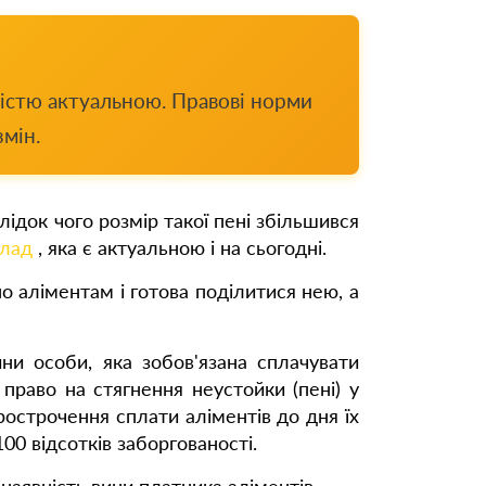
вністю актуальною. Правові норми
мін.
лідок чого розмір такої пені збільшився
 лад
, яка є актуальною і на сьогодні.
о аліментам і готова поділитися нею, а
ини особи, яка зобов'язана сплачувати
право на стягнення неустойки (пені) у
рострочення сплати аліментів до дня їх
00 відсотків заборгованості.