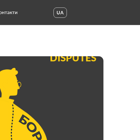
онтакти
UA
UA
EN