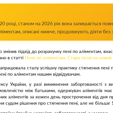
020 році, станом на 2026 рік вона залишається по
ліментам, описані нижче, продовжують діяти без з
змінив підхід до розрахунку пені по аліментам, внас
ано в статті
Пеня по аліментам: Стара пісня на новий
апрацювала сталу успішну практику стягнення пені п
ені по аліментам нашим відвідувачам.
ксу України, у разі виникнення заборгованості з в
овленістю між батьками, одержувач аліментів має 
них аліментів за кожен день прострочення від дня п
я судом рішення про стягнення пені, але не більше 1