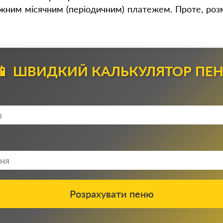
ожним місячним (періодичним) платежем. Проте, роз
📱 ШВИДКИЙ КАЛЬКУЛЯТОР ПЕН
Розрахувати пеню