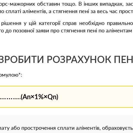
орс-мажорних обставин тощо. В інших випадках, за
о сплаті аліментів, а стягнення пені за весь час про
ішення у цій категорії справ необхідно правильно
го до позовної заяви про стягнення пені по аліментам
ЗРОБИТИ РОЗРАХУНОК ПЕН
ормулою*:
+……….(An×1%×Qn)
лату або прострочення сплати аліментів, обраховуєт