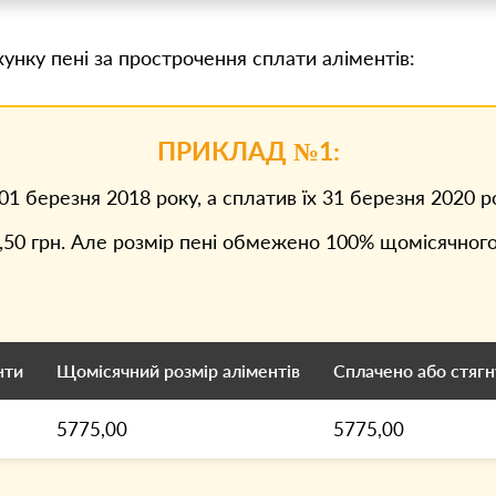
унку пені за прострочення сплати аліментів:
ПРИКЛАД №1:
1 березня 2018 року, а сплатив їх 31 березня 2020 ро
0 грн. Але розмір пені обмежено 100% щомісячного 
нти
Щомісячний розмір аліментів
Сплачено або стягн
5775,00
5775,00