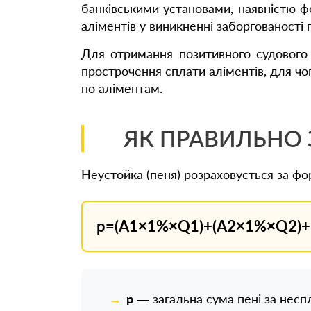
банківськими установами, наявністю ф
аліментів у виникненні заборгованості п
Для отримання позитивного судового р
прострочення сплати аліментів, для чо
по аліментам.
ЯК ПРАВИЛЬНО 
Неустойка (пеня) розраховується за ф
p=(A1×1%×Q1)+(A2×1%×Q2)
p
— загальна сума пені за несп