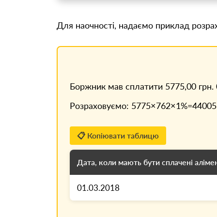
Для наочності, надаємо приклад розрах
Боржник мав сплатити 5775,00 грн. 0
Розраховуємо: 5775×762×1%=44005,5
📋 Копіювати таблицю
Дата, коли мають бути сплачені аліме
01.03.2018