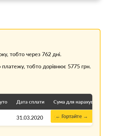
ку, тобто через 762 дні.
платежу, тобто дорівнює 5775 грн.
уто
Дата сплати
Сума для нарахування пені
Днів 
← Гортайте →
31.03.2020
5775,00
762