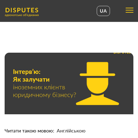
UA
UA
EN
Читати такою мовою:
Англійською