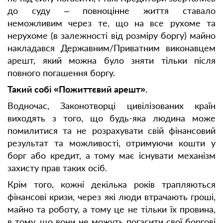
до суду – повноцінне життя ставало
неможливим через те, що на все рухоме та
нерухоме (в залежності від розміру боргу) майно
накладався Державним/Приватним виконавцем
арешт, який можна було зняти тільки після
повного погашення боргу.
Такий собі «Пожиттєвий арешт».
Водночас, Законотворці цивілізованих країн
виходять з того, що будь-яка людина може
помилитися та не розрахувати свій фінансовий
результат та можливості, отримуючи кошти у
борг або кредит, а тому має існувати механізм
захисту прав таких осіб.
Крім того, кожні декілька років трапляються
фінансові кризи, через які люди втрачають гроші,
майно та роботу, а тому це не тільки їх провина,
в тому, що вони не можуть погасити свої боргові