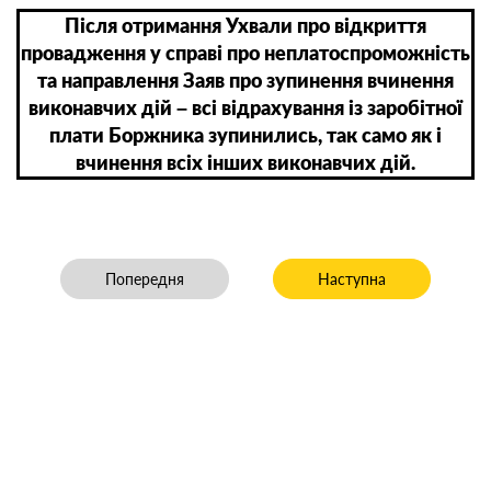
Після отримання Ухвали про відкриття
провадження у справі про неплатоспроможність
та направлення Заяв про зупинення вчинення
виконавчих дій – всі відрахування із заробітної
плати Боржника зупинились, так само як і
вчинення всіх інших виконавчих дій.
Попередня стаття: Довіряй, але перевіряй. Заборона б
Наступна стаття: Все пр
Попередня
Наступна