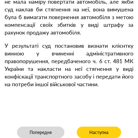
не мала наміру повертати автомобіль, але якби
суд наклав би стягнення на неї, вона вимушена
була б вимагати повернення автомобіля з метою
компенсації своїх збитків у виді штрафу за
рахунок продажу автомобіля.
У результаті суд постановив визнати клієнтку
винною у вчиненні адміністративного
правопорушення, передбаченого ч. 6 ст. 481 МК
України та накласти на неї стягнення у виді
конфіскації транспортного засобу і передати його
на потреби іншої військової частини.
Попередня стаття: Захищено авторське право на тві
Наступна стаття: Стягну
Попередня
Наступна