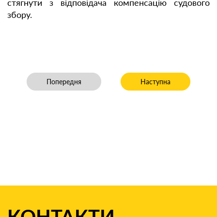
стягнути з відповідача компенсацію судового
збору.
Попередня стаття: Отримано дозвіл на застосування п
Наступна стаття: Отрим
Попередня
Наступна
КОНТАКТИ