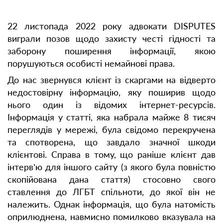
22 листопада 2022 року адвокати DISPUTES
виграли позов щодо захисту честi гiдностi та
заборону поширення інформації, якою
порушуються особистi немайновi права.
До нас звернувся клієнт із скаргами на відверто
недостовірну інформацію, яку поширив щодо
нього один із відомих інтернет-ресурсів.
Інформація у статті, яка набрала майже 8 тисяч
переглядів у мережі, була свідомо перекручена
та спотворена, що завдало значної шкоди
клієнтові. Справа в тому, що раніше клієнт дав
інтерв’ю для іншого сайту (з якого була повністю
скопійована дана стаття) стосовно свого
ставлення до ЛГБТ спільноти, до якої він не
належить. Однак інформація, що була натомість
оприлюднена, навмисно помилково вказувала на