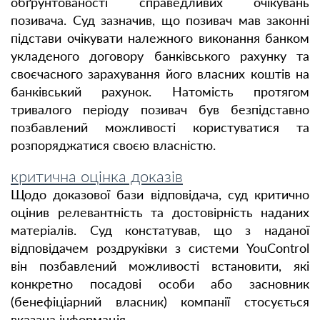
обґрунтованості справедливих очікувань
позивача. Суд зазначив, що позивач мав законні
підстави очікувати належного виконання банком
укладеного договору банківського рахунку та
своєчасного зарахування його власних коштів на
банківський рахунок. Натомість протягом
тривалого періоду позивач був безпідставно
позбавлений можливості користуватися та
розпоряджатися своєю власністю.
критична оцінка доказів
Щодо доказової бази відповідача, суд критично
оцінив релевантність та достовірність наданих
матеріалів. Суд констатував, що з наданої
відповідачем роздруківки з системи YouControl
він позбавлений можливості встановити, які
конкретно посадові особи або засновник
(бенефіціарний власник) компанії стосується
вказана інформація.