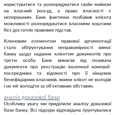
користуватися та розпоряджатися своїм майном
на власний розсуд, а право власності є
непорушним. Банк фактично позбавив клієнта
можливості розпоряджатися власними коштами
без достатніх правових підстав.
Ключовим елементом правової аргументації
стало обґрунтування неправомірності вимог
банку щодо надання клієнтом документів про
третю особу. Банк вимагав від позивача
документи про реєстрацію іноземної компанії-
посередника та відомості про її кінцевих
бенефіціарних власників, якими клієнт не володів
і не міг володіти за об'єктивних обставин.
аналіз доказової бази
Особливу увагу ми приділили аналізу доказової
бази банку. Всі підозри відповідача ґрунтувалися