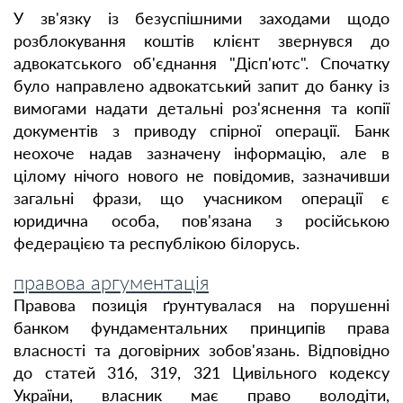
У зв'язку із безуспішними заходами щодо
розблокування коштів клієнт звернувся до
адвокатського об'єднання "Дісп'ютс". Спочатку
було направлено адвокатський запит до банку із
вимогами надати детальні роз'яснення та копії
документів з приводу спірної операції. Банк
неохоче надав зазначену інформацію, але в
цілому нічого нового не повідомив, зазначивши
загальні фрази, що учасником операції є
юридична особа, пов'язана з російською
федерацією та республікою білорусь.
правова аргументація
Правова позиція ґрунтувалася на порушенні
банком фундаментальних принципів права
власності та договірних зобов'язань. Відповідно
до статей 316, 319, 321 Цивільного кодексу
України, власник має право володіти,