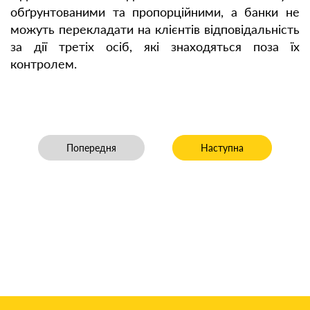
обґрунтованими та пропорційними, а банки не
можуть перекладати на клієнтів відповідальність
за дії третіх осіб, які знаходяться поза їх
контролем.
Попередня стаття: Ревізія договору сурогатного мат
Наступна стаття: Позов 
Попередня
Наступна