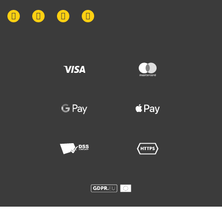
© 2015-
2026
. Адвокатське об'єднання "Дісп'ютс". Всі права захищені.
Будь-яке копіювання допускається лише за письмовою згодою автора.