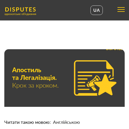
UA
UA
EN
Читати такою мовою:
Англійською