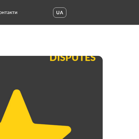
онтакти
UA
UA
EN