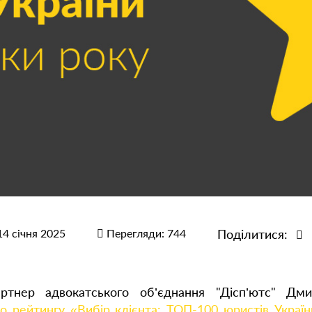
14 січня 2025
Перегляди: 744
Поділитися:
ртнер адвокатського об’єднання "Дісп’ютс" Дм
 рейтингу «Вибір клієнта: ТОП-100 юристів Україн