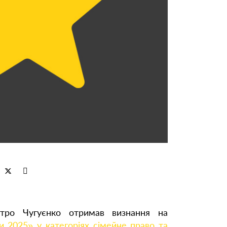
итро Чугуєнко отримав визнання на
и 2025» у категоріях сімейне право та