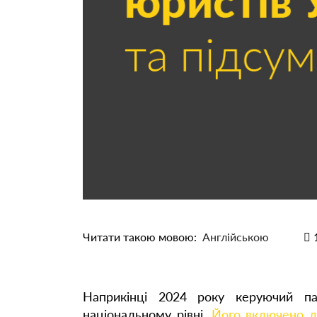
Читати такою мовою:
Англійською
Наприкінці 2024 року керуючий па
національному рівні.
Його включено до