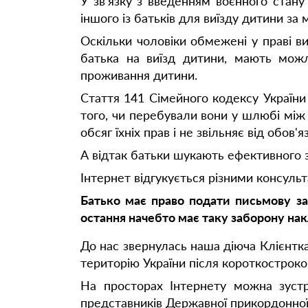
У зв’язку з введенням воєнного стану
іншого із батьків для виїзду дитини за 
Оскільки чоловіки обмежені у праві в
батька на виїзд дитини, мають можл
проживання дитини.
Стаття 141 Сімейного кодексу України
того, чи перебували вони у шлюбі між
обсяг їхніх прав і не звільняє від обов'
А відтак батьки шукають ефективного з
Інтернет відгукується різними консуль
Батько має право подати письмову з
остання начебто має таку заборону нак
До нас звернулась наша діюча Клієнтк
територію України після короткостроков
На просторах Інтернету можна зустрі
представників Державної прикордонної