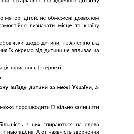
ання нотаріально посвідченого дозволу
що матері дітей, не обмежені дозволом
амостійно визначати місце та країну
 обов'язки щодо дитини, незалежно від
ня їх окремо від дитини не впливає на
ція юриста» в Інтернеті.
х:
ну виїзду дитини за межі України, а
о може перешкодити їй вільно залишити
 Більшість з них спираються на слова
и накладена. А от наявність звернення