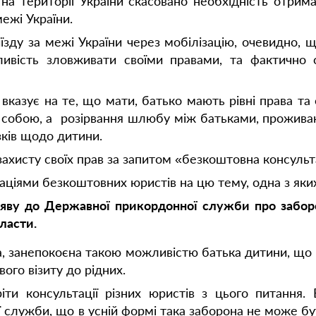
 на території України скасовано необхідність отрим
межі України.
иїзду за межі України через мобілізацію, очевидно, 
ивість зловживати своїми правами, та фактично с
 вказує на те, що мати, батько мають рівні права та
 собою, а розірвання шлюбу між батьками, проживан
язків щодо дитини.
ахисту своїх прав за запитом «безкоштовна консульта
таціями безкоштовних юристів на цю тему, одна з яки
аяву до Державної прикордонної служби про заборо
ласти.
а, занепокоєна такою можливістю батька дитини, щ
ого візиту до рідних.
ти консультації різних юристів з цього питання.
 служби, що в усній формі така заборона не може бут