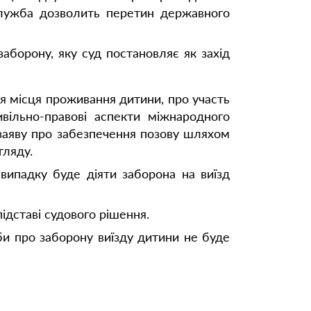
нслужба дозволить перетин державного
аборону, яку суд постановляє як захід
ня місця проживання дитини, про участь
вільно-правові аспекти міжнародного
 заяву про забезпечення позову шляхом
гляду.
випадку буде діяти заборона на виїзд
ідставі судового рішення.
би про заборону виїзду дитини не буде