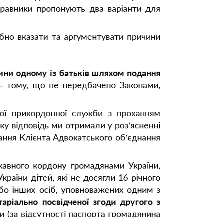
правники пропонують два варіанти для
ібно вказати та аргументувати причини
ини одному із батьків шляхом подання
 тому, що не передбачено Законами,
ої прикордонної служби з проханням
ку відповідь ми отримали у роз’ясненні
ання Клієнта Адвокатського об’єднання
жавного кордону громадянами України,
раїни дітей, які не досягли 16-річного
а або інших осіб, уповноважених одним з
таріально посвідченої згоди другого з
 (за відсутності паспорта громадянина