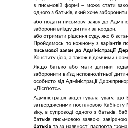
в письмовій формі – може стати зако
одного з батьків, який хоче заборонити
або подати письмову заяву до Адмініс
заборони виїзду дитини за кордон.
або отримати рішення суду, яке б вста
Пройдемось по кожному з варіантів п
письмової заяви до Адміністрації Д
Конституцією, а також відомчими нор
Якщо батько або мати дитини подас
заборонити виїзд неповнолітньої дити
особисто від Адміністрації Держприко
«Дісп’ютс».
Адміністрація акцентувала увагу, що
затвердженими постановою Кабінету Мін
віку, в супроводі одного з батьків, ба
батьків письмовою заявою, завіреною
батьків
та за наявності паспорта грома