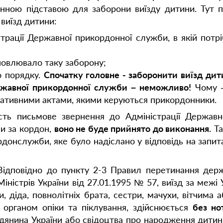
нною підставою для заборони виїзду дитини. Тут 
 виїзд дитини:
трації Державної прикордонної служби, в якій потр
новлювало таку заборону;
о порядку.
Спочатку головне - заборонити виїзд дит
ержавної прикордонної служби – неможливо!
Чому –
мативними актами, якими керуються прикордонники.
ть письмове звернення до Адміністрації Державн
ни за кордон,
воно не буде прийнято до виконання.
Та
рдонслужби, яке було надіслано у відповідь на запит
 Відповідно до пункту 2-3 Правил перетинання дер
істрів України від 27.01.1995 № 57, виїзд за межі Ук
би, діда, повнолітніх брата, сестри, мачухи, вітчим
 органом опіки та піклування, здійснюється
без но
дянина України або свідоцтва про народження дитини