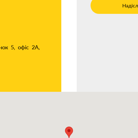
Надісл
нок 5, офіс 2А,