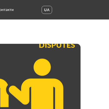
онтакти
UA
UA
EN