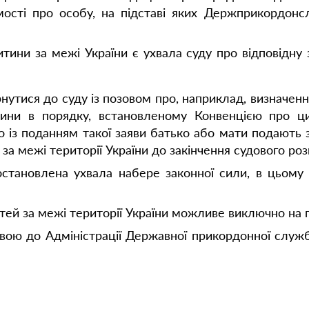
омості про особу, на підставі яких Держприкордо
ини за межі України є ухвала суду про відповідну з
рнутися до суду із позовом про, наприклад, визначен
ини в порядку, встановленому Конвенцією про ци
о із поданням такої заяви батько або мати подають
за межі території України до закінчення судового роз
становлена ухвала набере законної сили, в цьому 
ітей за межі території України можливе виключно на п
вою до Адміністрації Державної прикордонної служ