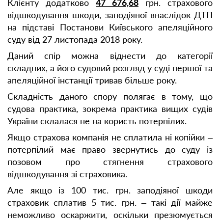
Клієнту додатково
47 676,68
грн. страхового
відшкодування шкоди, заподіяної внаслідок ДТП
на підставі Постанови Київського апеляційного
суду від 27 листопада 2018 року.
Даний спір можна віднести до категорії
складних, а його судовий розгляд у суді першої та
апеляційної інстанції тривав більше року.
Складність даного спору полягає в тому, що
судова практика, зокрема практика вищих судів
України склалася не на користь потерпілих.
Якщо страхова компанія не сплатила ні копійки –
потерпілий має право звернутись до суду із
позовом про стягнення страхового
відшкодування зі страховика.
Але якщо із 100 тис. грн. заподіяної шкоди
страховик сплатив 5 тис. грн. – такі дії майже
неможливо оскаржити, оскільки презюмується