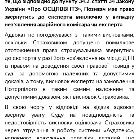
те, що відповідно до пункту 34.2. статті 34 Закону
України «Про ОСЦПВВНТЗ», Позивач має право
звернутись до експерта виключно у випадку
нез’явлення аварійного комісара чи експерта.
Адвокат не погоджувався з такими висновками,
оскільки Страховиком допущено помилкове
ототожнення права страхувальника звернутись
до експерта у разі його нез’явлення на місце ДТП
із правом на доведення своєї правової позиції у
суді за допомогою належних та допустимих
доказів, а тому, висновок експерта на замовлення
Потерпілого є таким самим належним та
допустимим доказом, як і висновок Страховика.
В свою чергу у відповіді на відзив адвокат
звернув увагу Суду на невідповідність та
недостовірність висновку оцінювача Страховика
через втручання в роботу системи «Аудатекс»,
неповного врахування переліку деталей, що