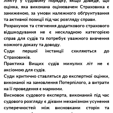
ліміту у судовому порядку, якщо доведе, що
оцінка, яка виконана оцінювачем Страховика є
заниженою, за умови належного обґрунтування
та активної позиції під час розгляду справи.
Розрахунок та стягнення додаткового страхового
відшкодування не є нескладною категорією
справ для судів та потребує уважного вивчення
кожного доказу та доводу.
Суди першої інстанції схиляються до
Страховиків.
Практика Вищих судів минулих літ не є
аксіомою для судів.
Суди критично ставляться до експертної оцінки,
виконаної на замовлення Потерпілого, а витрати
на її проведення є марними.
Висновок судового експерта, виконаний під час
судового розгляду є дієвим механізмом усунення
суперечностей між висновками сторін та