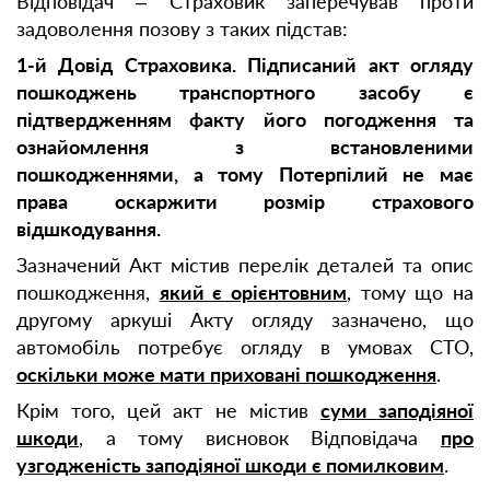
Відповідач – Страховик заперечував проти
задоволення позову з таких підстав:
1-й Довід Страховика. Підписаний акт огляду
пошкоджень транспортного засобу є
підтвердженням факту його погодження та
ознайомлення з встановленими
пошкодженнями, а тому Потерпілий не має
права оскаржити розмір страхового
відшкодування.
Зазначений Акт містив перелік деталей та опис
пошкодження,
який є орієнтовним
, тому що на
другому аркуші Акту огляду зазначено, що
автомобіль потребує огляду в умовах СТО,
оскільки може мати приховані пошкодження
.
Крім того, цей акт не містив
суми заподіяної
шкоди
, а тому висновок Відповідача
про
узгодженість заподіяної шкоди є помилковим
.