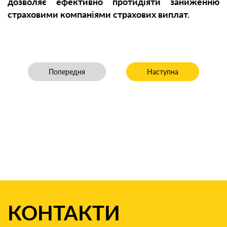
дозволяє ефективно протидіяти заниженню
страховими компаніями страхових виплат.
Попередня стаття: Справа не в грошах – справа в Спр
Наступна стаття: Обвину
Попередня
Наступна
КОНТАКТИ